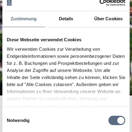
Zustimmung
Details
Über Cookies
Diese Webseite verwendet Cookies
Wir verwenden Cookies zur Verarbeitung von
Endgeräteinformationen sowie personenbezogener Daten
für z. B. Buchungen und Prospektbestellungen und zur
Analyse der Zugriffe auf unsere Webseite.
Um alle
Inhalte der Seite vollständig sehen zu können, klicken Sie
bitte auf "Alle Cookies zulassen".
Außerdem geben wir
Informationen zu Ihrer Verwendung unserer Website an
unsere Partner für soziale Medien, Werbung und
Analysen weiter. Unsere Partner führen diese
Informationen möglicherweise mit weiteren Daten
Einwilligungsauswahl
Bitte akzeptieren Sie den Einsatz aller Cookies, um den
zusammen, die Sie ihnen bereitgestellt haben oder die
Notwendig
Inhalt dieser Seite sehen zu können.
sie im Rahmen Ihrer Nutzung der Dienste gesammelt
Cookie Einstellungen ändern