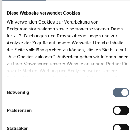
Diese Webseite verwendet Cookies
Wir verwenden Cookies zur Verarbeitung von
Endgeräteinformationen sowie personenbezogener Daten
für z. B. Buchungen und Prospektbestellungen und zur
Analyse der Zugriffe auf unsere Webseite.
Um alle Inhalte
der Seite vollständig sehen zu können, klicken Sie bitte auf
"Alle Cookies zulassen".
Außerdem geben wir Informationen
zu Ihrer Verwendung unserer Website an unsere Partner für
soziale Medien, Werbung und Analysen weiter. Unsere
Partner führen diese Informationen möglicherweise mit
weiteren Daten zusammen, die Sie ihnen bereitgestellt
Einwilligungsauswahl
haben oder die sie im Rahmen Ihrer Nutzung der Dienste
Notwendig
gesammelt haben.
Präferenzen
Statistiken