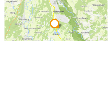
Empfehlen
Teilen
Impressum
Datenschutz
Barrierefreiheit
© Tourist Information Geretsried 2026