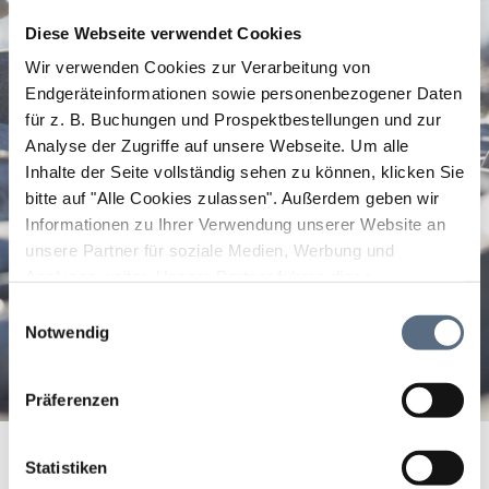
Diese Webseite verwendet Cookies
Wir verwenden Cookies zur Verarbeitung von
Endgeräteinformationen sowie personenbezogener Daten
für z. B. Buchungen und Prospektbestellungen und zur
Analyse der Zugriffe auf unsere Webseite.
Um alle
Inhalte der Seite vollständig sehen zu können, klicken Sie
bitte auf "Alle Cookies zulassen".
Außerdem geben wir
Informationen zu Ihrer Verwendung unserer Website an
unsere Partner für soziale Medien, Werbung und
Analysen weiter. Unsere Partner führen diese
Informationen möglicherweise mit weiteren Daten
Einwilligungsauswahl
zusammen, die Sie ihnen bereitgestellt haben oder die
Notwendig
sie im Rahmen Ihrer Nutzung der Dienste gesammelt
haben.
Präferenzen
Zum Grillmeister
Startseite
Zum Grillmeister
Statistiken