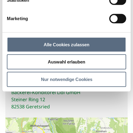
Bäckerei-Konditorei Lidl
GmbH
Marketing
Bäckerei-Konditorei Lidl GmbH
Alle Cookies zulassen
Bäckerei-Konditorei Lidl GmbH
Auswahl erlauben
Kontakt
Nur notwendige Cookies
Bäckerei-Konditorei Lidl GmbH
Steiner Ring 12
82538 Geretsried