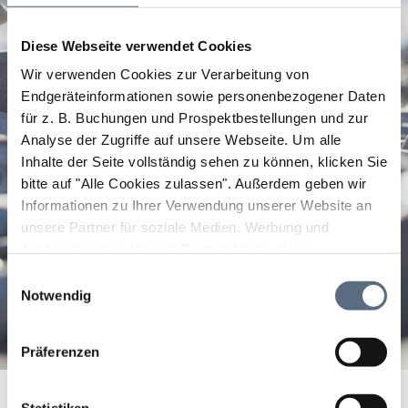
Diese Webseite verwendet Cookies
Wir verwenden Cookies zur Verarbeitung von
Endgeräteinformationen sowie personenbezogener Daten
für z. B. Buchungen und Prospektbestellungen und zur
Analyse der Zugriffe auf unsere Webseite.
Um alle
Inhalte der Seite vollständig sehen zu können, klicken Sie
bitte auf "Alle Cookies zulassen".
Außerdem geben wir
Informationen zu Ihrer Verwendung unserer Website an
unsere Partner für soziale Medien, Werbung und
Analysen weiter. Unsere Partner führen diese
Informationen möglicherweise mit weiteren Daten
Einwilligungsauswahl
zusammen, die Sie ihnen bereitgestellt haben oder die
Notwendig
sie im Rahmen Ihrer Nutzung der Dienste gesammelt
haben.
Präferenzen
Bäckerei-Konditorei Lidl GmbH
Startseite
Bäckerei-Konditorei Lidl GmbH
Statistiken