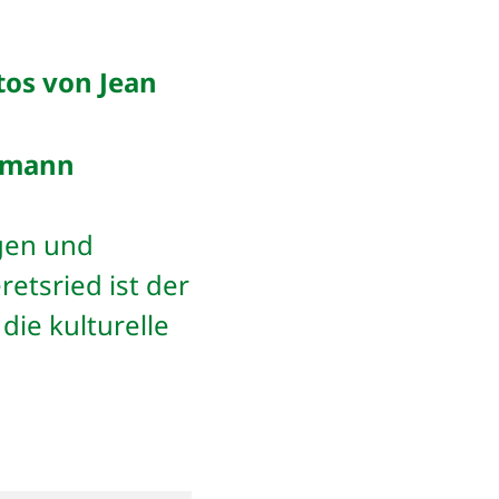
tos von Jean
elmann
igen und
etsried ist der
die kulturelle