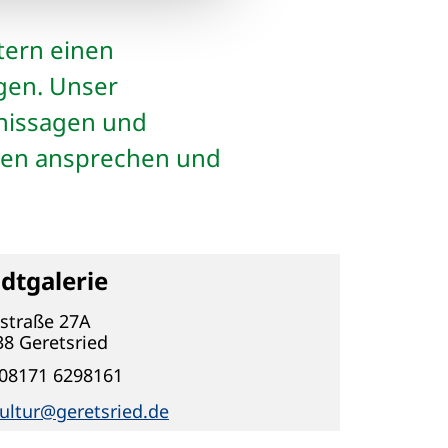
tern einen
ngen. Unser
nissagen und
ppen ansprechen und
dtgalerie
estraße 27A
38
Geretsried
08171 6298161
ultur@geretsried.de