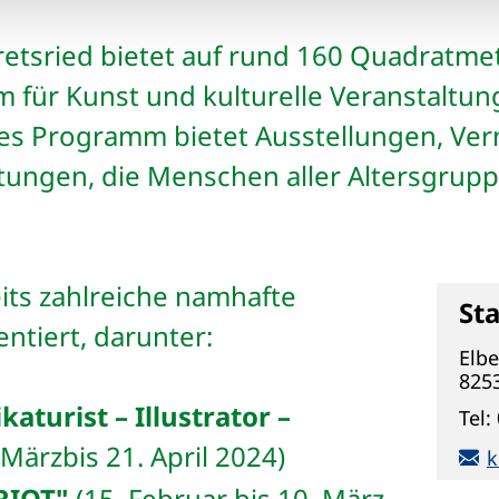
retsried bietet auf rund 160 Quadratme
m für Kunst und kulturelle Veranstaltu
s Programm bietet Ausstellungen, Ver
altungen, die Menschen aller Altersgru
eits zahlreiche namhafte
Sta
ntiert, darunter:
Elb
825
katurist – Illustrator –
Tel:
 März
bis 21. April 2024)
k
ORIOT"
(15. Februar bis 10. März