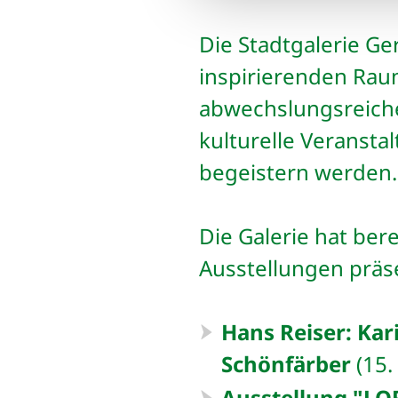
Die Stadtgalerie Ge
inspirierenden Rau
abwechslungsreiche
kulturelle Veranst
begeistern werden.
Die Galerie hat ber
Ausstellungen präse
Hans Reiser: Kari
Schönfärber
(15.
Ausstellung "L