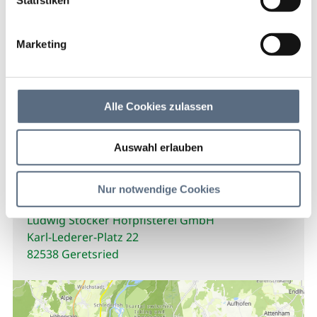
Ludwig Stocker
Hofpfisterei GmbH
Marketing
Ludwig Stocker Hofpfisterei GmbH
Alle Cookies zulassen
Ludwig Stocker Hofpfisterei GmbH
Auswahl erlauben
Kontakt
Nur notwendige Cookies
Ludwig Stocker Hofpfisterei GmbH
Karl-Lederer-Platz 22
82538 Geretsried