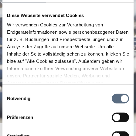
Diese Webseite verwendet Cookies
Wir verwenden Cookies zur Verarbeitung von
Endgeräteinformationen sowie personenbezogener Daten
für z. B. Buchungen und Prospektbestellungen und zur
Analyse der Zugriffe auf unsere Webseite.
Um alle
Inhalte der Seite vollständig sehen zu können, klicken Sie
bitte auf "Alle Cookies zulassen".
Außerdem geben wir
Informationen zu Ihrer Verwendung unserer Website an
unsere Partner für soziale Medien, Werbung und
Analysen weiter. Unsere Partner führen diese
Informationen möglicherweise mit weiteren Daten
Einwilligungsauswahl
zusammen, die Sie ihnen bereitgestellt haben oder die
Notwendig
sie im Rahmen Ihrer Nutzung der Dienste gesammelt
haben.
Präferenzen
Ludwig Stocker Hofpfisterei GmbH
Startseite
Ludwig Stocker Hofpfisterei GmbH
Statistiken