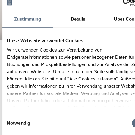
Zustimmung
Details
Über Coo
Diese Webseite verwendet Cookies
GO Netzwerken 233 | MARKETING 2026
Startseite
GO Netzwerken 233 | MARKETING 2026
Wir verwenden Cookies zur Verarbeitung von
GO Netzwerken 233 |
Endgeräteinformationen sowie personenbezogener Daten für 
Buchungen und Prospektbestellungen und zur Analyse der Zu
MARKETING 2026
auf unsere Webseite.
Um alle Inhalte der Seite vollständig s
können, klicken Sie bitte auf "Alle Cookies zulassen".
Außer
geben wir Informationen zu Ihrer Verwendung unserer Websi
Vortrag/Lesung/Vorführung
unsere Partner für soziale Medien, Werbung und Analysen we
Unsere Partner führen diese Informationen möglicherweise m
23 Sep 2026
weiteren Daten zusammen, die Sie ihnen bereitgestellt habe
die sie im Rahmen Ihrer Nutzung der Dienste gesammelt ha
Mi 18:45 - 21:30 Uhr
Einwilligungsauswahl
Notwendig
Wackersberg