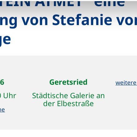
EIN ATMET" eine
ung von Stefanie v
ge
26
Geretsried
weitere
0 Uhr
Städtische Galerie an
der Elbestraße
ne