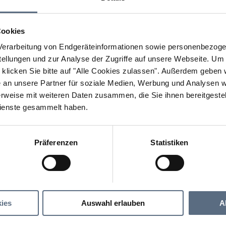
Cookies
erarbeitung von Endgeräteinformationen sowie personenbezogen
llungen und zur Analyse der Zugriffe auf unsere Webseite.
Um a
klicken Sie bitte auf "Alle Cookies zulassen".
Außerdem geben wi
an unsere Partner für soziale Medien, Werbung und Analysen we
rweise mit weiteren Daten zusammen, die Sie ihnen bereitgestell
ienste gesammelt haben.
Präferenzen
Statistiken
EIN ATMET" eine Ausstellung von Stefanie von Quast V
 ATMET" eine Ausstellung von Stefanie von Quas
ies
Auswahl erlauben
A