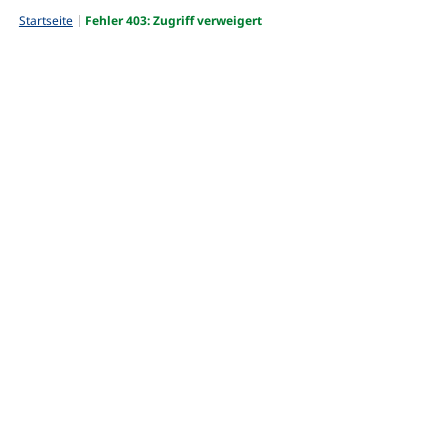
Startseite
Fehler 403: Zugriff verweigert
Fehler 403: Zugriff
verweigert
Die gesuchte Seite existiert nicht oder kann nicht
aufgerufen werden. Dies kann verschiedene Ursachen
haben.
Hier geht es zurück zur Startseite:
www.tourismus.geretsried.de
Impressum
Datenschutz
Barrierefreiheit
Service-Hotline: