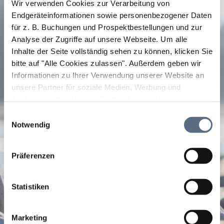
Wir verwenden Cookies zur Verarbeitung von
Endgeräteinformationen sowie personenbezogener Daten
für z. B. Buchungen und Prospektbestellungen und zur
Analyse der Zugriffe auf unsere Webseite.
Um alle
Inhalte der Seite vollständig sehen zu können, klicken Sie
bitte auf "Alle Cookies zulassen".
Außerdem geben wir
Informationen zu Ihrer Verwendung unserer Website an
unsere Partner für soziale Medien, Werbung und
Analysen weiter. Unsere Partner führen diese
Informationen möglicherweise mit weiteren Daten
Einwilligungsauswahl
zusammen, die Sie ihnen bereitgestellt haben oder die
Notwendig
sie im Rahmen Ihrer Nutzung der Dienste gesammelt
haben.
Präferenzen
Statistiken
Marketing