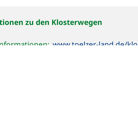
tionen zu den Klosterwegen
Informationen:
www.toelzer-land.de/kl
Wegbeschreibungen:
www.toelzer-land.
ten
ger:
www.toelzer-land.de/tipps-fuer-pil