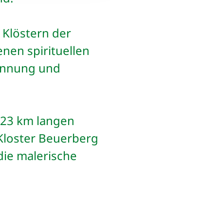
 Klöstern der
enen spirituellen
sinnung und
d 23 km langen
Kloster Beuerberg
ie malerische