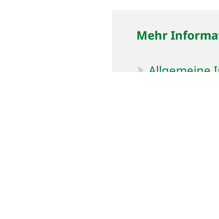
Mehr Informa
Allgemeine 
Etappen & 
etappen-kar
Tipps für Pil