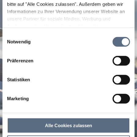
bitte auf "Alle Cookies zulassen".
Außerdem geben wir
Informationen zu Ihrer Verwendung unserer Website an
unsere Partner für soziale Medien, Werbung und
Analysen weiter. Unsere Partner führen diese
Informationen möglicherweise mit weiteren Daten
Einwilligungsauswahl
zusammen, die Sie ihnen bereitgestellt haben oder die
Notwendig
sie im Rahmen Ihrer Nutzung der Dienste gesammelt
haben.
Präferenzen
Statistiken
Marketing
Alle Cookies zulassen